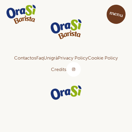
menu
Contactos
Faq
Unigrà
Privacy Policy
Cookie Policy
Credits