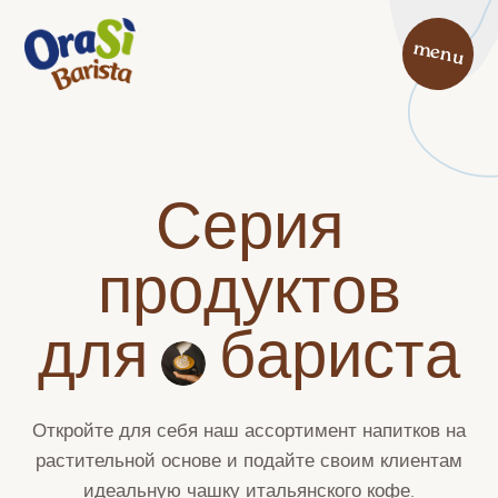
menu
С
е
р
и
я
п
р
о
д
у
к
т
о
в
д
л
я
б
а
р
и
с
т
а
Откройте для себя наш ассортимент напитков на
растительной основе и подайте своим клиентам
идеальную чашку итальянского кофе.