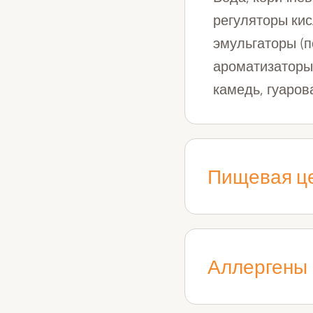
регуляторы кисл
эмульгаторы (п
ароматизаторы
камедь, гуаров
Пищевая це
Энергетичес
Энергетичес
Аллергены
Жиры: 1,4 г
Насыщенные