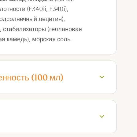
отности (E340ii, E340i),
одсолнечный лецитин),
, стабилизаторы (геллановая
ая камедь), морская соль.
нность (100 мл)
кая ценность (кДж): 121 кДж
кая ценность (ккал): 29 ккал
 жиры: 0,4 г