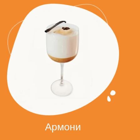
Армони