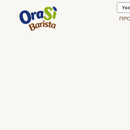
Уве
ПР