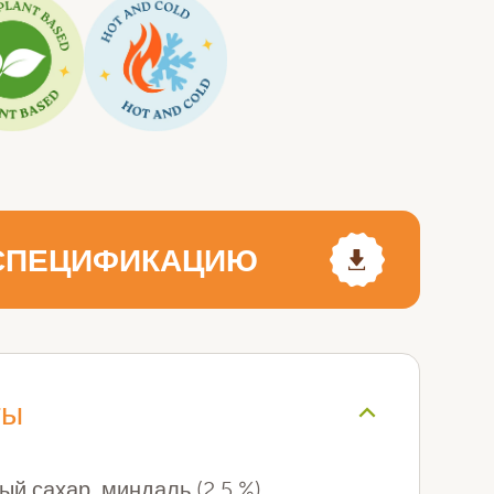
 СПЕЦИФИКАЦИЮ
ты
ый сахар, миндаль (2,5 %),