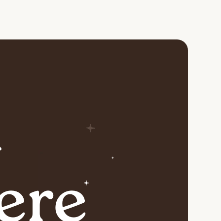
i
ere