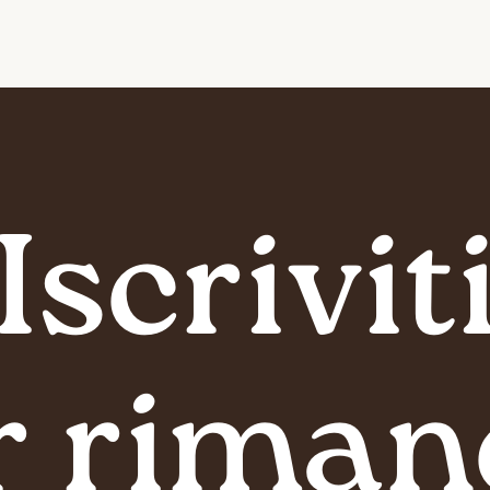
Iscrivit
r riman