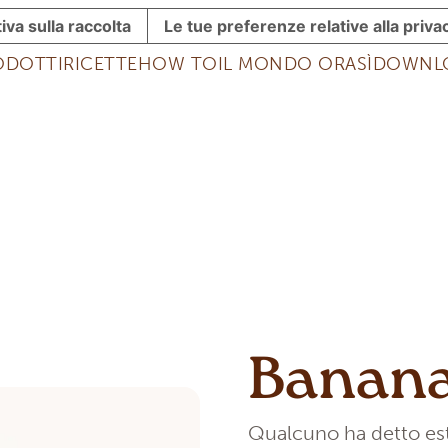
iva sulla raccolta
Le tue preferenze relative alla priva
ODOTTI
RICETTE
HOW TO
IL MONDO ORASÌ
DOWNL
Banana
Qualcuno ha detto est