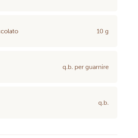
ccolato
10 g
q.b. per guarnire
q.b.