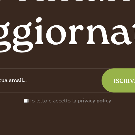
ggiorna
Ho letto e accetto la
privacy policy