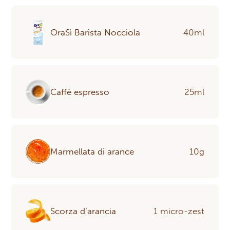
OraSì Barista Nocciola
40ml
Caffè espresso
25ml
Marmellata di arance
10g
Scorza d’arancia
1 micro-zest