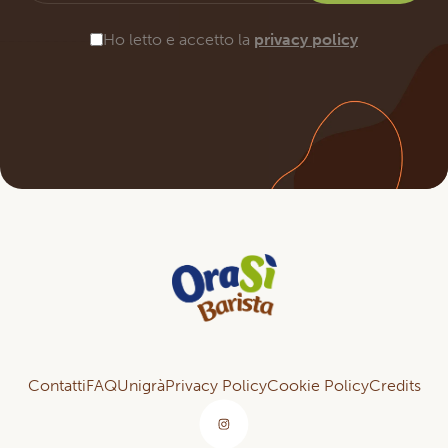
Ho letto e accetto la
privacy policy
Contatti
FAQ
Unigrà
Privacy Policy
Cookie Policy
Credits