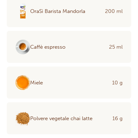
OraSì Barista Mandorla
200 ml
Caffè espresso
25 ml
Miele
10 g
Polvere vegetale chai latte
16 g