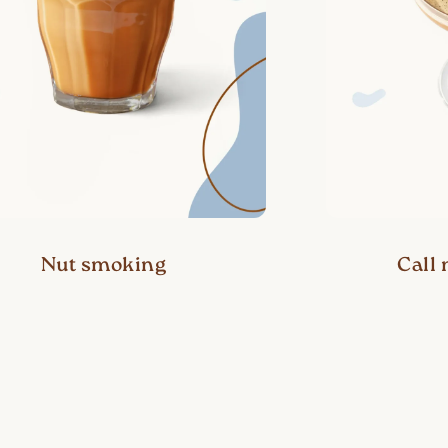
Nut smoking
Call