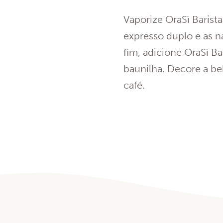
Vaporize OraSì Barist
expresso duplo e as n
fim, adicione OraSì 
baunilha. Decore a b
café.