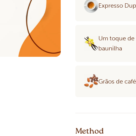
Expresso Dup
Um toque de
baunilha
Grãos de caf
Method