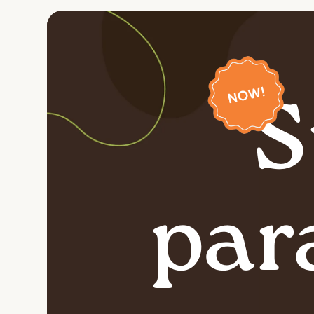
S
par