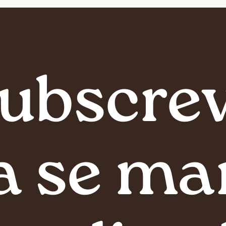
ubscre
a se ma