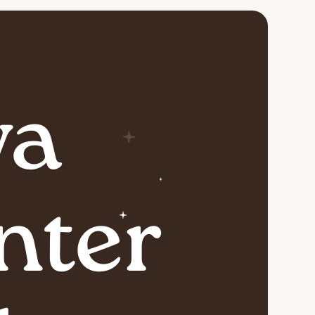
va
nter