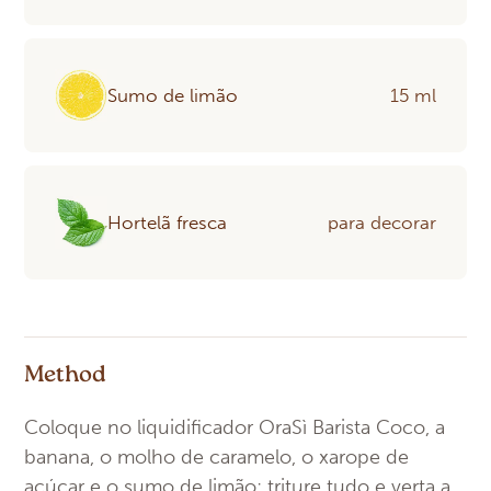
Sumo de limão
15 ml
Hortelã fresca
para decorar
Method
Coloque no liquidificador OraSì Barista Coco, a
banana, o molho de caramelo, o xarope de
açúcar e o sumo de limão: triture tudo e verta a