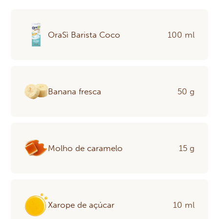
OraSì Barista Coco
100 ml
Banana fresca
50 g
Molho de caramelo
15 g
Xarope de açúcar
10 ml