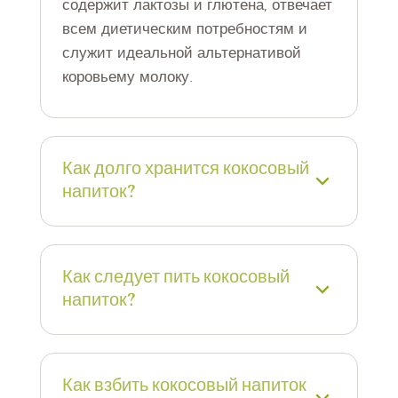
содержит лактозы и глютена, отвечает
всем диетическим потребностям и
служит идеальной альтернативой
коровьему молоку.
Как долго хранится кокосовый
напиток?
Кокосовый напиток OraSì Barista
следует употребить в течение 4–
Как следует пить кокосовый
5 дней после открытия и хранить в
напиток?
холодильнике.
Более подробную информацию о
Кокосовый напиток OraSì Coconut
хранении см. на этикетке продукта или
Barista Drink вкусен сам по себе и в
на официальном сайте OraSì Barista.
Как взбить кокосовый напиток
сочетании с кофе.