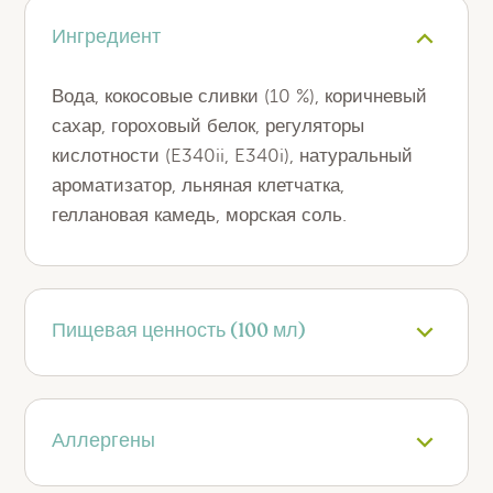
Ингредиент
Вода, кокосовые сливки (10 %), коричневый
сахар, гороховый белок, регуляторы
кислотности (E340ii, E340i), натуральный
ароматизатор, льняная клетчатка,
геллановая камедь, морская соль.
Пищевая ценность (100 мл)
Энергетическая ценность (кДж): 167 кДж
Энергетическая ценность (ккал): 40 ккал
Аллергены
Жиры: 1,8 г
Насыщенные жиры: 0,1 г