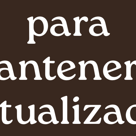
para
antener
tualiza