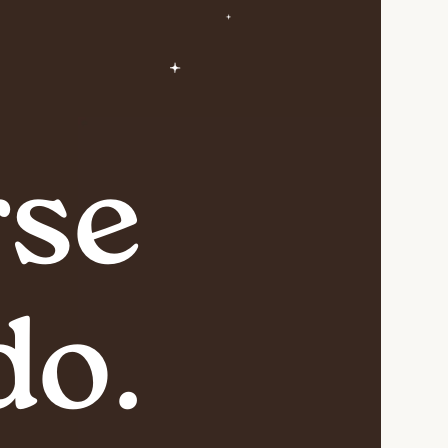
se
do.