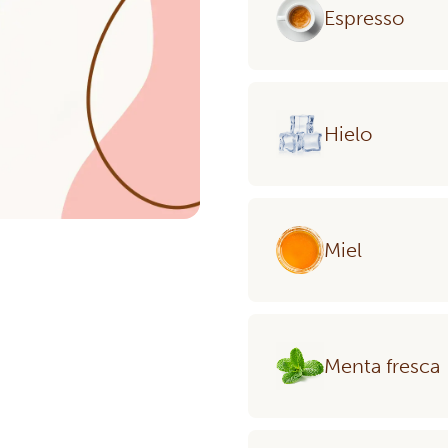
Espresso
Hielo
Miel
Menta fresca