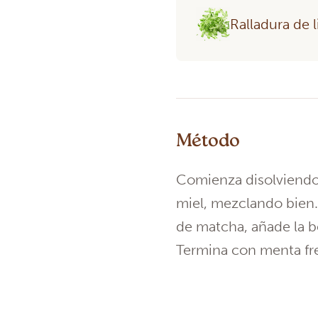
Ralladura de 
Método
Comienza disolviendo 
miel, mezclando bien. 
de matcha, añade la b
Termina con menta fres