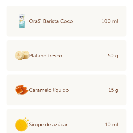
OraSì Barista Coco
100 ml
Plátano fresco
50 g
Caramelo líquido
15 g
Sirope de azúcar
10 ml