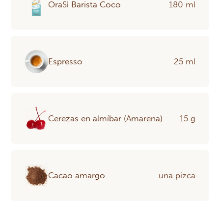
OraSì Barista Coco
180 ml
Espresso
25 ml
Cerezas en almíbar (Amarena)
15 g
Cacao amargo
una pizca