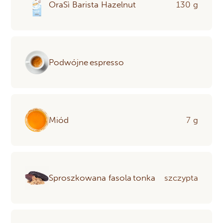
OraSì Barista Hazelnut
130 g
Podwójne espresso
Miód
7 g
Sproszkowana fasola tonka
szczypta