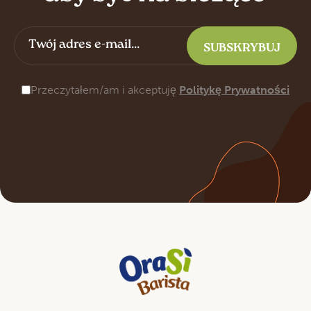
Przeczytałem/am i akceptuję
Politykę Prywatności