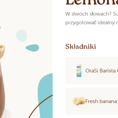
Lemon
W dwóch słowach? Sup
przygotować idealny n
Składniki
OraSì Barist
Fresh banana