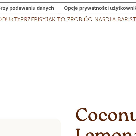
rzy podawaniu danych
Opcje prywatności użytkowni
ODUKTY
PRZEPISY
JAK TO ZROBIĆ
O NAS
DLA BARI
Coconu