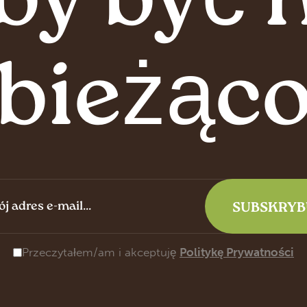
by być 
bieżąc
Przeczytałem/am i akceptuję
Politykę Prywatności