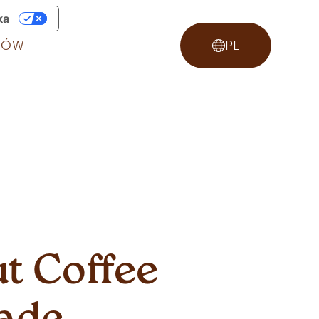
ka
STÓW
PL
t Coffee