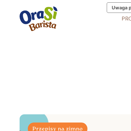
Uwaga p
PR
Przepisy na zimno