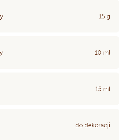
y
15 g
y
10 ml
15 ml
do dekoracji