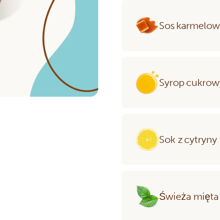
Sos karmelow
Syrop cukrow
Sok z cytryny
Świeża mięta