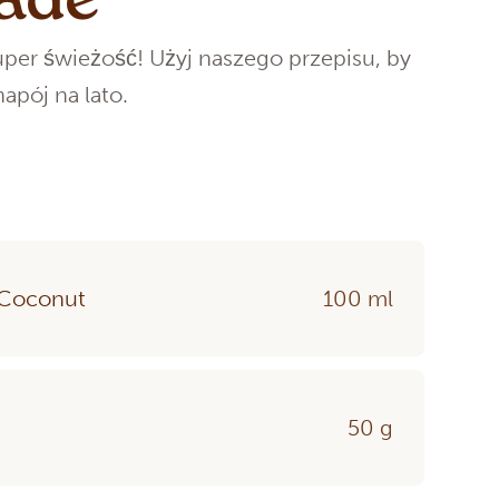
ade
er świeżość! Użyj naszego przepisu, by
apój na lato.
a Coconut
100 ml
50 g